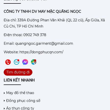
CÔNG TY TNHH DV MAY MẶC QUÃNG NGỌC
Địa chỉ: 339A Đường Phan Văn Khải (QL 22 cũ), Ấp Giữa, Xã
Củ Chi, TP Hồ Chí Minh
Điện thoại: 0902 749 378
Email: quangngoc.garment@gmail.com
Website:
https://dongphucqn.com/
Tìm đường đi
LIÊN KẾT NHANH
May đồ thể thao
Đồng phục công sở
Áo thun công ty