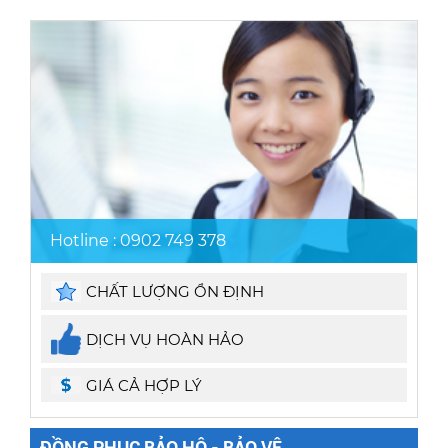
Hotline : 0902 749 378
CHẤT LƯỢNG ỔN ĐỊNH
DỊCH VỤ HOÀN HẢO
GIÁ CẢ HỢP LÝ
ĐỒNG PHỤC BẢO HỘ - BẢO VỆ