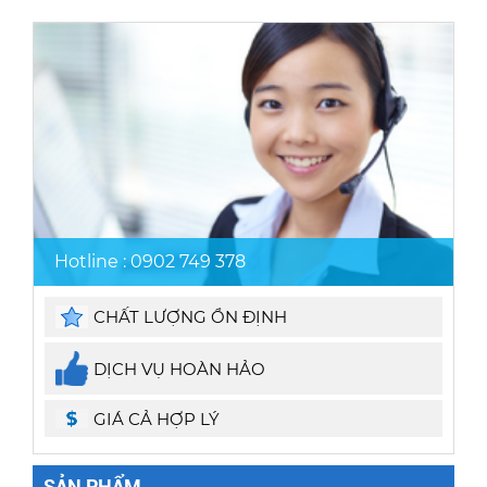
Hotline : 0902 749 378
CHẤT LƯỢNG ỔN ĐỊNH
DỊCH VỤ HOÀN HẢO
GIÁ CẢ HỢP LÝ
SẢN PHẨM