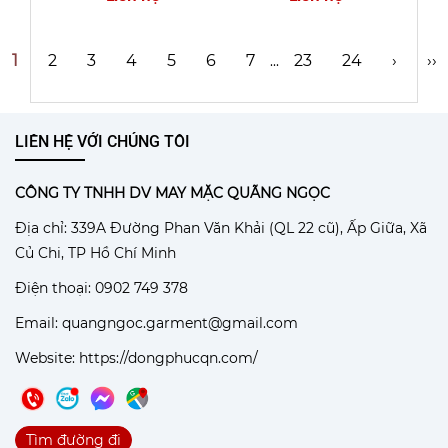
1
2
3
4
5
6
7
23
24
›
››
...
LIÊN HỆ VỚI CHÚNG TÔI
CÔNG TY TNHH DV MAY MẶC QUÃNG NGỌC
Địa chỉ: 339A Đường Phan Văn Khải (QL 22 cũ), Ấp Giữa, Xã
Củ Chi, TP Hồ Chí Minh
Điện thoại: 0902 749 378
Email: quangngoc.garment@gmail.com
Website:
https://dongphucqn.com/
Tìm đường đi